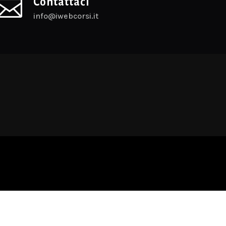

Contattaci
info@iwebcorsi.it