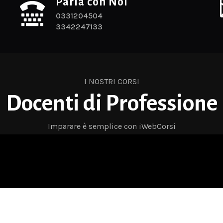
Parla con Noi

0331204504
3342247133
I NOSTRI CORSI
Docenti di Professione
Imparare è semplice con iWebCorsi