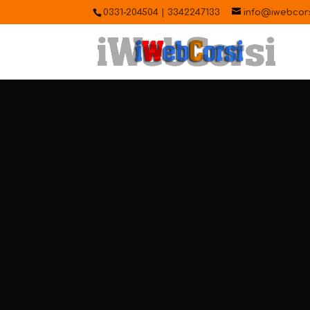
0331-204504 | 3342247133
info@iwebcorsi