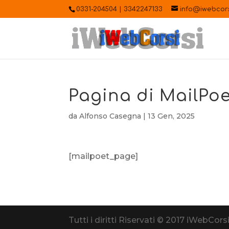
0331-204504 | 3342247133
info@iwebcorsi
Pagina di MailPoe
da
Alfonso Casegna
|
13 Gen, 2025
[mailpoet_page]
Tutti i diritti Riservati © 2017 iWebCor